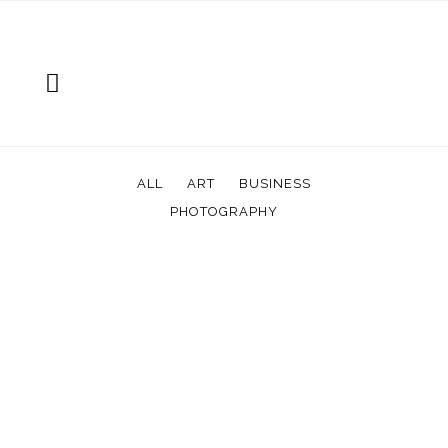
ALL
ART
BUSINESS
PHOTOGRAPHY
ZOOM
VIEW
ZOOM
VIEW