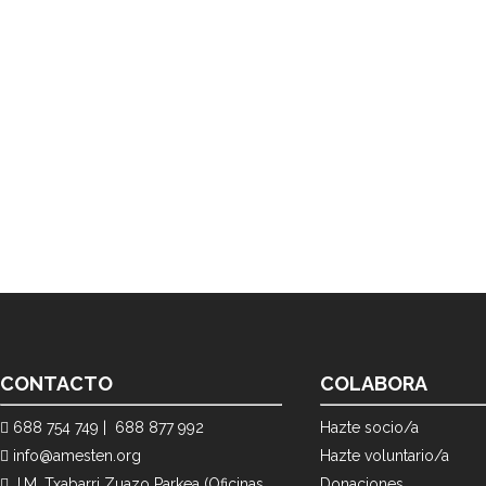
CONTACTO
COLABORA
688 754 749 |
688 877 992
Hazte socio/a
info@amesten.org
Hazte voluntario/a
J.M. Txabarri Zuazo Parkea (Oficinas
Donaciones