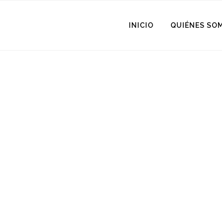
No posts were found.
INICIO
QUIÉNES SO